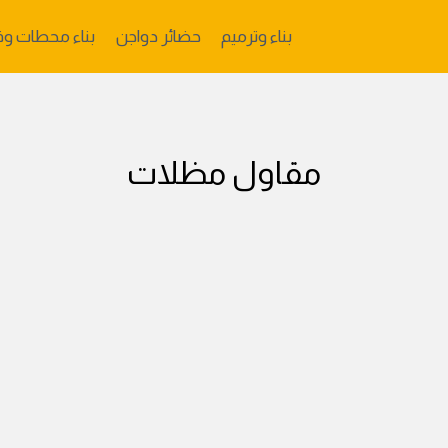
بناء وترميم
حضائر دواجن
بناء محطات وق
مقاول مظلات