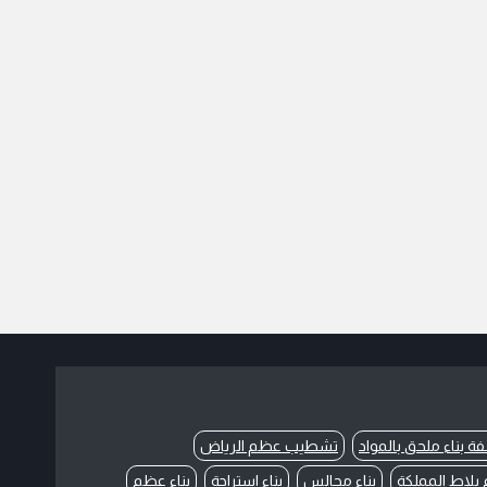
فة بناء ملحق بالمواد
تشطيب عظم الرياض
بلاط المملكة
بناء مجالس
بناء استراحة
بناء عظم