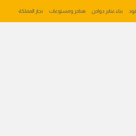
ود
بناء عنابر دواجن
هناجر ومستوعات
نجار المملكة