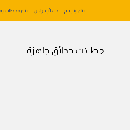
بناء وترميم
حضائر دواجن
بناء محطات وق
مظلات حدائق جاهزة