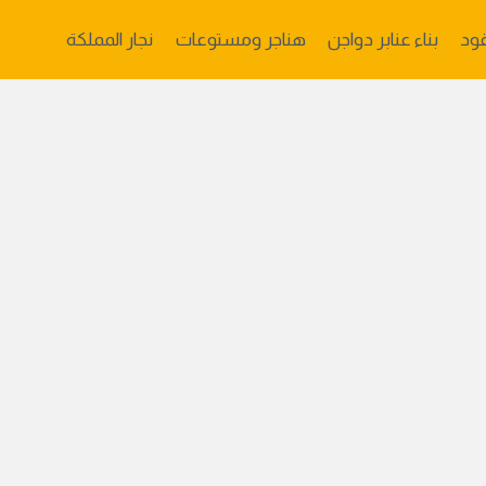
ود
بناء عنابر دواجن
هناجر ومستوعات
نجار المملكة