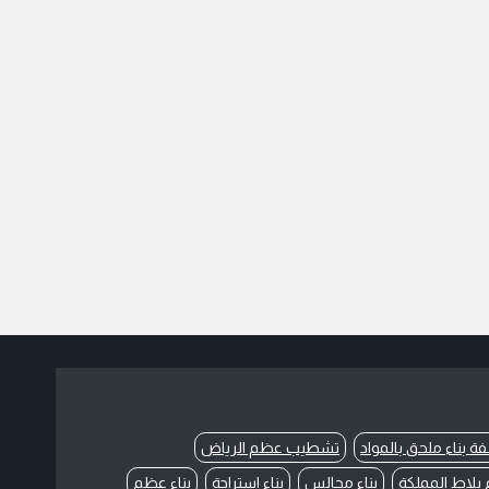
فة بناء ملحق بالمواد
تشطيب عظم الرياض
بلاط المملكة
بناء مجالس
بناء استراحة
بناء عظم