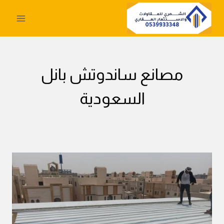
لتجاوز
لى
لمحتوى
مصانع ساندوتش بانل
السعودية