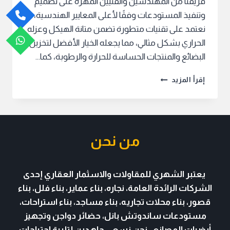
فريقنا من المهندسين والفنيين المهرة على تصميم
وتنفيذ المستودعات وفقًا لأعلى المعايير الهندسية،
نعتمد على تقنيات متطورة تضمن متانة الهيكل وعزله
الحراري بشكل مثالي، مما يجعله الخيار الأفضل لتخزين
البضائع والمنتجات الحساسة للحرارة والرطوبة، كما…
تركيب
إقرأ المزيد
مستودعات
ساندوتش
بانل
بافضل
الاسعار
من نحن
يعتبر الشهري للمقاولات والاسثمار العقاري
إحدى
الشركات الرائدة العامة، نجاره، بناء عماير، بناء فلل، بناء
قصور، بناء محلات تجاريه، بناء مساجد، بناء استراحات،
مستودعات
ساندوتش بانل
، حضائر دواجن وتجهيز
أرضيات المصانع . نحن نسعى جاهدين لتلبية احتياجات