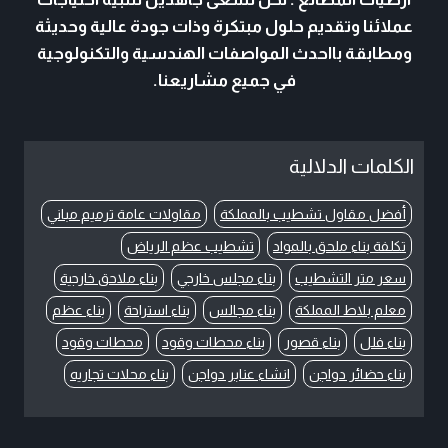
عملائنا وتقديم حلول مبتكرة وذات جودة عالية وحديثة
ومطابقة بااحدث المواصفات الهندسية والتكنولوجية
في جميع مشاريعنا.
الكلمات الدلالية
أفضل مقاول تشطيب بالمملكة
مقاولات عامة ترميم مباني
تكلفة بناء ملحق بالمواد
تشطيب عظم الرياض
سعر متر التشطيب
بناء مجلس خارجي
بناء ملاحق خارجية
معلم بلاط المملكة
بناء مجالس
بناء استراحة
بناء عظم
بناء فلل
بناء قصور
بناء محطات وقود
محطات وقود
بناء حضائر دواجن
انشاء عنابر دواجن
بناء محلات تجاريه