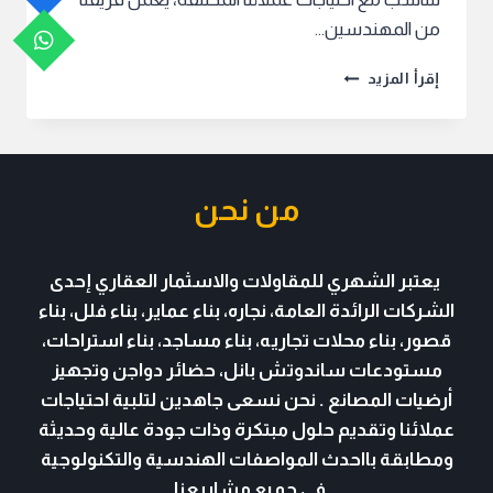
من المهندسين…
مقاول
إقرأ المزيد
غرف
بناء
غرف
جدة
من نحن
يعتبر الشهري للمقاولات والاسثمار العقاري
إحدى
الشركات الرائدة العامة، نجاره، بناء عماير، بناء فلل، بناء
قصور، بناء محلات تجاريه، بناء مساجد، بناء استراحات،
مستودعات
ساندوتش بانل
، حضائر دواجن وتجهيز
أرضيات المصانع . نحن نسعى جاهدين لتلبية احتياجات
عملائنا وتقديم حلول مبتكرة وذات جودة عالية وحديثة
ومطابقة بااحدث المواصفات الهندسية والتكنولوجية
في جميع مشاريعنا.