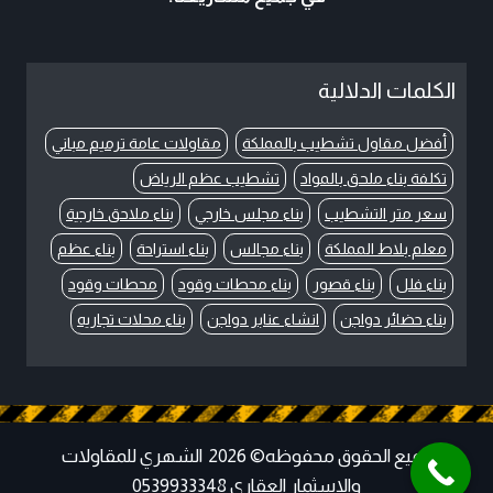
الكلمات الدلالية
أفضل مقاول تشطيب بالمملكة
مقاولات عامة ترميم مباني
تكلفة بناء ملحق بالمواد
تشطيب عظم الرياض
سعر متر التشطيب
بناء مجلس خارجي
بناء ملاحق خارجية
معلم بلاط المملكة
بناء مجالس
بناء استراحة
بناء عظم
بناء فلل
بناء قصور
بناء محطات وقود
محطات وقود
بناء حضائر دواجن
انشاء عنابر دواجن
بناء محلات تجاريه
جميع الحقوق محفوظه© 2026 الشهري للمقاولات
والاسثمار العقاري 0539933348