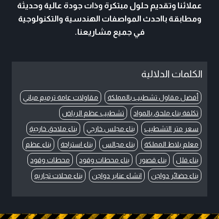
عملائنا وتقديم حلول مبتكرة وذات جودة عالية وحديثة
ومطابقة بااحدث المواصفات الهندسية والتكنولوجية
في جميع مشاريعنا.
الكلمات الدلالية
أفضل مقاول تشطيب بالمملكة
مقاولات عامة ترميم مباني
تكلفة بناء ملحق بالمواد
تشطيب عظم الرياض
سعر متر التشطيب
بناء مجلس خارجي
بناء ملاحق خارجية
معلم بلاط المملكة
بناء مجالس
بناء استراحة
بناء عظم
بناء فلل
بناء قصور
بناء محطات وقود
محطات وقود
بناء حضائر دواجن
انشاء عنابر دواجن
بناء محلات تجاريه