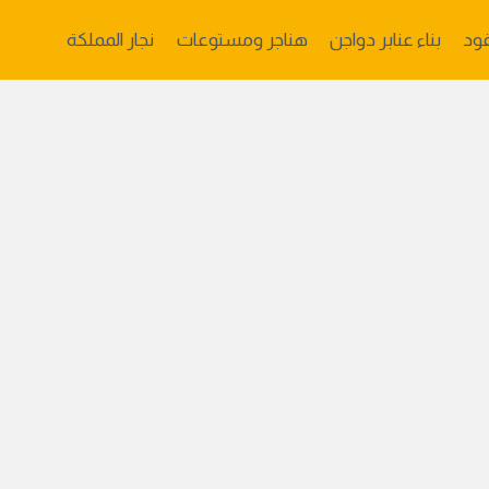
ود
بناء عنابر دواجن
هناجر ومستوعات
نجار المملكة