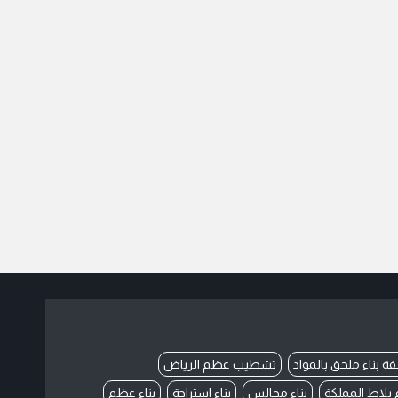
فة بناء ملحق بالمواد
تشطيب عظم الرياض
بلاط المملكة
بناء مجالس
بناء استراحة
بناء عظم