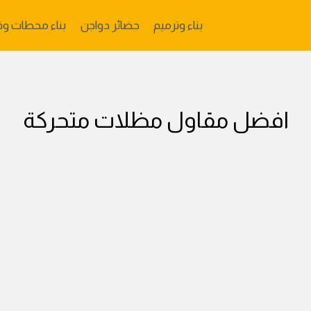
بناء وترميم
حضائر دواجن
بناء محطات وق
افضل مقاول مظلات متحركة