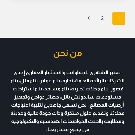
الجنوب
تنقل
الصفحة
2
1
الصفحة
التالية
من نحن
يعتبر الشهري للمقاولات والاسثمار العقاري
إحدى
الشركات الرائدة العامة، نجاره، بناء عماير، بناء فلل، بناء
قصور، بناء محلات تجاريه، بناء مساجد، بناء استراحات،
مستودعات
ساندوتش بانل
، حضائر دواجن وتجهيز
أرضيات المصانع . نحن نسعى جاهدين لتلبية احتياجات
عملائنا وتقديم حلول مبتكرة وذات جودة عالية وحديثة
ومطابقة بااحدث المواصفات الهندسية والتكنولوجية
في جميع مشاريعنا.