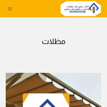
لتجاوز
لى
لمحتوى
مظلات