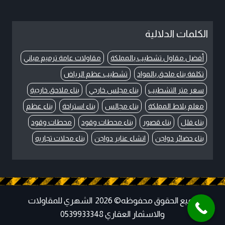
الكلمات الدلالية
أفضل مقاول تشطيب بالمملكة
مقاولات عامة ترميم مباني
تكلفة بناء ملحق بالمواد
تشطيب عظم الرياض
سعر متر التشطيب
بناء مجلس خارجي
بناء ملاحق خارجية
معلم بلاط المملكة
بناء مجالس
بناء استراحة
بناء عظم
بناء فلل
بناء قصور
بناء محطات وقود
محطات وقود
بناء حضائر دواجن
انشاء عنابر دواجن
بناء محلات تجاريه
جميع الحقوق محفوظه© 2026 الشهري للمقاولات
والاسثمار العقاري 0539933348