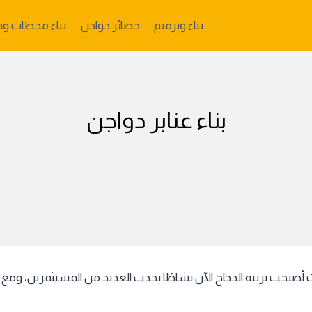
بناء وترميم
حضائر دواجن
بناء محطات وق
بناء عنابر دواجن
يث أصبحت تربية الدجاج الآن نشاطًا يجذب العديد من المستثمرين، ومع ا