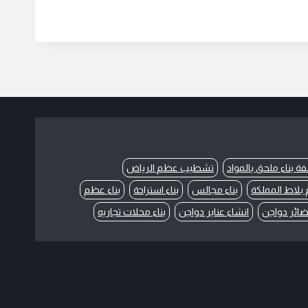
فة بناء ملحق بالمواد
تشطيب عظم الرياض
بلاط المملكة
بناء مجالس
بناء استراحة
بناء عظم
حضائر دواجن
انشاء عنابر دواجن
بناء محلات تجاريه