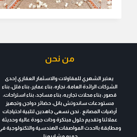
من نحن
يعتبر الشهري للمقاولات والاسثمار العقاري
إحدى
الشركات الرائدة العامة، نجاره، بناء عماير، بناء فلل، بناء
قصور، بناء محلات تجاريه، بناء مساجد، بناء استراحات،
مستودعات
ساندوتش بانل
، حضائر دواجن وتجهيز
أرضيات المصانع . نحن نسعى جاهدين لتلبية احتياجات
عملائنا وتقديم حلول مبتكرة وذات جودة عالية وحديثة
ومطابقة بااحدث المواصفات الهندسية والتكنولوجية في
جميع مشاريعنا.